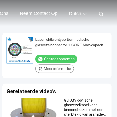
 Ons
Neem Contact Op
Dutch
Laserlichtbrontype Eenmodische
glasvezelconnector 1 CORE Max-capaciteit
voor verbinding op lange afstand
Contact opnemen
Meer informatie
Gerelateerde video's
GJFJBV-optische
glasvezelkabel voor
binnenshuizen met een
sterkte-lid van aramide-