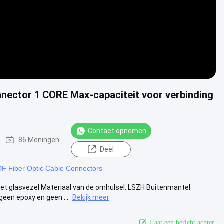
nector 1 CORE Max-capaciteit voor verbinding
Contact opnemen
86 Meningen
Deel
F Fiber Optic Cable Connectors
t glasvezel Materiaal van de omhulsel: LSZH Buitenmantel:
en epoxy en geen ....
Bekijk meer
Laat een bericht achter.