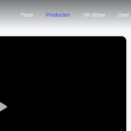
Thuis
Producten
VR-Show
Over
Play
Video