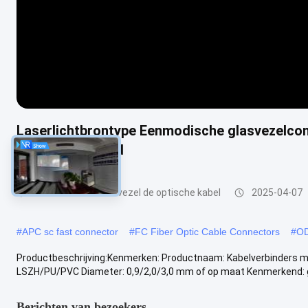
Laserlichtbrontype Eenmodische glasvezelcon
op lange afstand
schakelaars van de vezel de optische kabel
2025-04-07
#
APC sc fast connector
#
FC Fiber Optic Cable Connectors
#
OD
Productbeschrijving:Kenmerken: Productnaam: Kabelverbinders me
LSZH/PU/PVC Diameter: 0,9/2,0/3,0 mm of op maat Kenmerkend: ge
Berichten van bezoekers