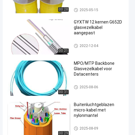
garens en PVC/LSZH-
inwendige omhulsel
Binnenvezel optische kabel
00:28
2025-05-15
GYXTW 12 kernen G652D
glasvezelkabel
aangepast
Openlucht Luchtvezel Optisch
2022-12-04
e Kabel
00:21
MPO/MTP Backbone
Glasvezelkabel voor
Datacenters
Openlucht Luchtvezel Optisch
2025-08-06
e Kabel
00:31
Buitenluchtgeblazen
micro-kabel met
nylonmantel
Lucht Geblazen Micro- Kabel
2025-08-09
00:29