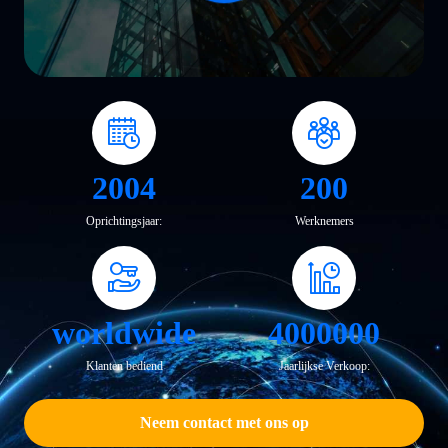
2004
200
Oprichtingsjaar:
Werknemers
worldwide
4000000
Klanten bediend
Jaarlijkse Verkoop:
Neem contact met ons op