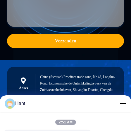
Verzenden
China (Sichuan) Proeffree trade zone, Nr 48, Longhu-
Road, Economische de Ontwikkelingsstreek van de
Adres
Zuidwestenluchthaven, Shuangliu-District, Chengdu
Hant
Sales03@chinafibercable.com
2:51 AM
E-mail