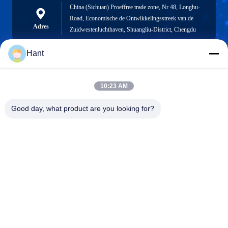
China (Sichuan) Proeffree trade zone, Nr 48, Longhu-
Road, Economische de Ontwikkelingsstreek van de
Adres
Zuidwestenluchthaven, Shuangliu-District, Chengdu
Hant
Sales03@chinafibercable.com
10:23 AM
E-mail
Good day, what product are you looking for?
0086-28-85050248
Telefoon
Sichuan Yuantong Communication Co., Ltd.