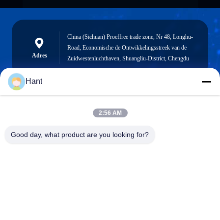
China (Sichuan) Proeffree trade zone, Nr 48, Longhu-
Road, Economische de Ontwikkelingsstreek van de
Adres
Zuidwestenluchthaven, Shuangliu-District, Chengdu
Hant
Sales03@chinafibercable.com
2:56 AM
E-mail
Good day, what product are you looking for?
0086-28-85050248
Telefoon