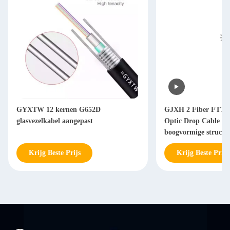
GYXTW 12 kernen G652D
GJXH 2 Fiber FTTH 
glasvezelkabel aangepast
Optic Drop Cable m
boogvormige structu
Krijg Beste Prijs
Krijg Beste Prijs