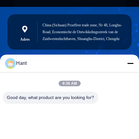
China (Sichuan) Proeffree trade zone, Nr 48, Longhu-
Road, Economische de Ontwikkelingsstreek van de
Zuidwestenluchthaven, Shuangliu-District, Chengdu
Adres
Hant
Sales03@chinafibercable.com
E-mail
9:36 AM
Good day, what product are you looking for?
0086-28-85050248
Telefoon