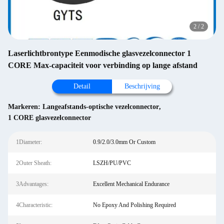
2
/
2
Laserlichtbrontype Eenmodische glasvezelconnector 1
CORE Max-capaciteit voor verbinding op lange afstand
Detail
Beschrijving
Markeren:
Langeafstands-optische vezelconnector
,
1 CORE glasvezelconnector
1Diameter:
0.9/2.0/3.0mm Or Custom
2Outer Sheath:
LSZH/PU/PVC
3Advantages:
Excellent Mechanical Endurance
4Characteristic:
No Epoxy And Polishing Required