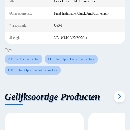
5Item:
Fiber Optic Cable Connectors
6Characteristics:
Field Installable, Quick And Convenient
7Trademark:
OEM
8Lenght:
3/5/10/15/20/25/30/50m
Tags:
APC sc fast connector
FC Fiber Optic Cable Connectors
ODF Fiber Optic Cable Connectors
Gelijksoortige Producten