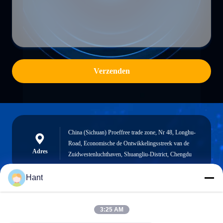
Verzenden
China (Sichuan) Proeffree trade zone, Nr 48, Longhu-
Road, Economische de Ontwikkelingsstreek van de
Adres
Zuidwestenluchthaven, Shuangliu-District, Chengdu
Hant
Sales03@chinafibercable.com
3:25 AM
E-mail