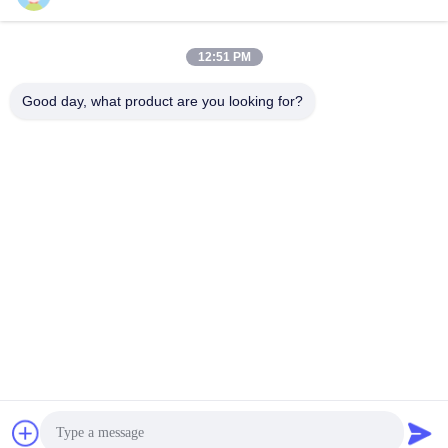
Sales03@chinafibercable.com
12:51 PM
E-mail
Good day, what product are you looking for?
0086-28-85050248
Telefoon
Sichuan Yuantong Communication Co., Ltd.
Sichuan Yuantong Communication Co., Ltd.
Vraag een offerte aan