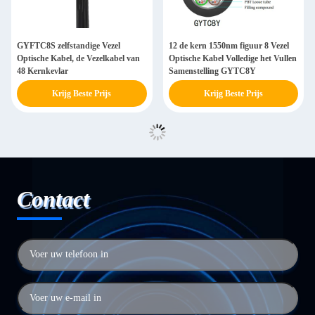
GYFTC8S zelfstandige Vezel
12 de kern 1550nm figuur 8 Vezel
Optische Kabel, de Vezelkabel van
Optische Kabel Volledige het Vullen
48 Kernkevlar
Samenstelling GYTC8Y
Krijg Beste Prijs
Krijg Beste Prijs
Contact