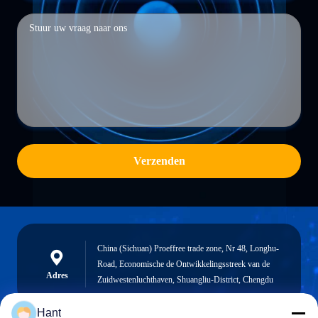
Verzenden
China (Sichuan) Proeffree trade zone, Nr 48, Longhu-
Road, Economische de Ontwikkelingsstreek van de
Adres
Zuidwestenluchthaven, Shuangliu-District, Chengdu
Hant