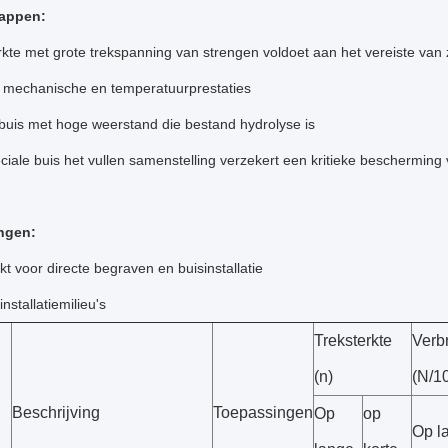
appen:
rkte met grote trekspanning van strengen voldoet aan het vereiste van ze
mechanische en temperatuurprestaties
buis met hoge weerstand die bestand hydrolyse is
ciale buis het vullen samenstelling verzekert een kritieke bescherming
ngen:
t voor directe begraven en buisinstallatie
installatiemilieu's
Treksterkte
Verb
(n)
(N/1
Beschrijving
Toepassingen
Op
op
Op l