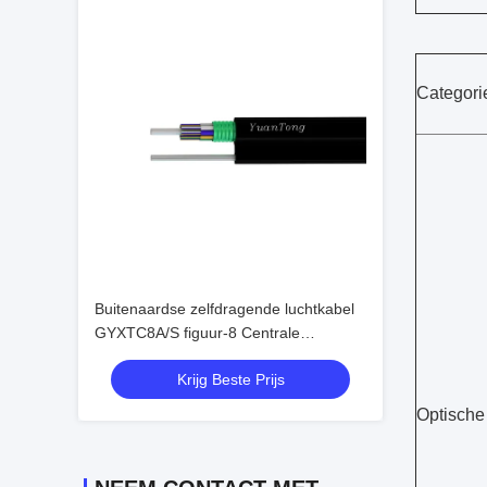
Categori
Buitenaardse zelfdragende luchtkabel
GYXTC8A/S figuur-8 Centrale
losstaande buis
Krijg Beste Prijs
Optische 