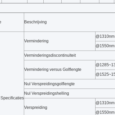
e
Beschrijving
@1310nm
Vermindering
@1550nm
Verminderingsdiscontinuïteit
@1285~1
Vermindering versus Golflengte
@1525~1
Nul Verspreidingsgolflengte
Nul Verspreidingshelling
Specificaties
@1310nm
Verspreiding
@1550nm