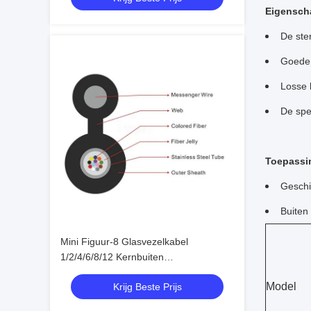
Eigensch
De ste
Goede 
Losse 
De spe
Toepassi
Geschik
Buiten 
Mini Figuur-8 Glasvezelkabel
1/2/4/6/8/12 Kernbuiten
luchtcommunicatiekabel
Model
Krijg Beste Prijs