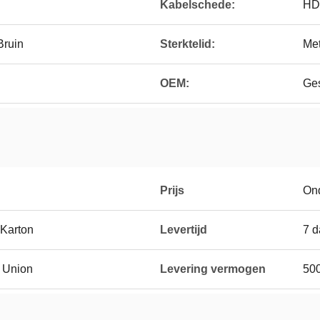
Kabelschede:
HD
Bruin
Sterktelid:
Met
OEM:
Ge
Prijs
On
 Karton
Levertijd
7 
n Union
Levering vermogen
50