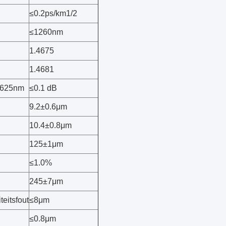
≤0.2ps/km1/2
≤1260nm
1.4675
1.4681
 1625nm
≤0.1 dB
9.2±0.6μm
10.4±0.8μm
125±1μm
≤1.0%
245±7μm
eitsfout
≤8μm
≤0.8μm