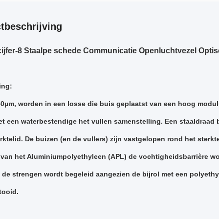
tbeschrijving
cijfer-8 Staalpe schede Communicatie Openluchtvezel Opt
ing:
50µm, worden in een losse die buis geplaatst van een hoog modu
t een waterbestendige het vullen samenstelling. Een staaldraad b
rktelid. De buizen (en de vullers) zijn vastgelopen rond het sterk
van het Aluminiumpolyethyleen (APL) de vochtigheidsbarrière wor
 de strengen wordt begeleid aangezien de bijrol met een polyethyl
tooid.