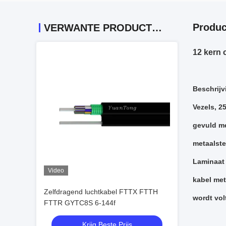
Produc
VERWANTE PRODUCTEN
12 kern 
Beschrijv
Vezels, 2
gevuld me
metaalste
Laminaat 
Video
kabel met
Zelfdragend luchtkabel FTTX FTTH
wordt vol
FTTR GYTC8S 6-144f
Krijg Beste Prijs