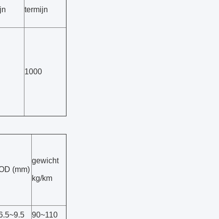
jn
termijn
1000
gewicht
OD (mm)
kg/km
6.5~9.5
90~110