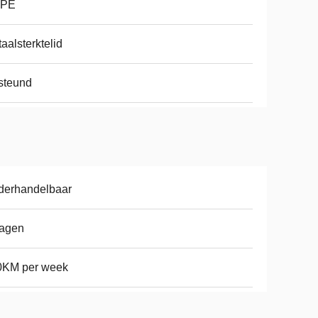
PE
aalsterktelid
steund
derhandelbaar
dagen
0KM per week