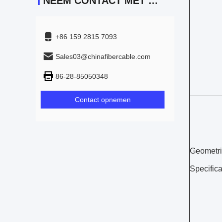
NEEM CONTACT MET ONS OP
+86 159 2815 7093
Sales03@chinafibercable.com
86-28-85050348
Contact opnemen
Geometr
Specifica