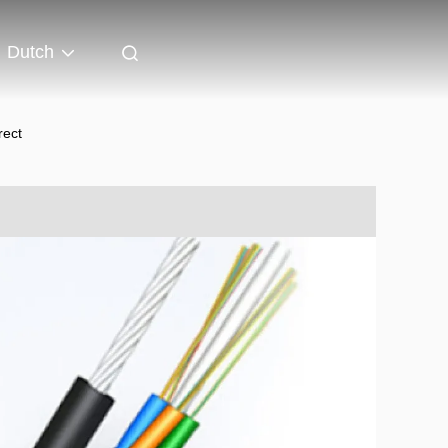
Dutch
rect