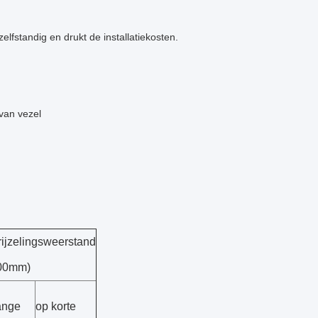
lfstandig en drukt de installatiekosten.
 van vezel
rijzelingsweerstand
00mm)
ange
op korte