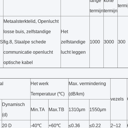
lange
korte
termi
termijn
termijn
Metaalsterktelid, Openlucht
losse buis, zelfstandige
Het
8S
fig.8, Staalpe schede
zelfstandige
1000
3000
300
communicatie openlucht
lucht leggen
optische kabel
al
Het werk
Max. vermindering
Temperatuur (℃)
(dB/km)
vezels
Dynamisch
Min.TA
Max.TB
1310μm
1550μm
(d)
20 D
-40℃
+60℃
≤0.36
≤0.22
2~12