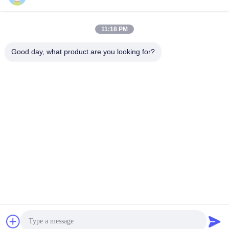
Sales03@chinafibercable.com
11:18 PM
E-mail
Good day, what product are you looking for?
0086-28-85050248
Telefoon
Sichuan Yuantong Communication Co., Ltd.
Sichuan Yuantong Communication Co., Ltd.
Vraag een offerte aan