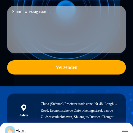
Verzenden
China (Sichuan) Proeffree trade zone, Nr 48, Longhu-
Road, Economische de Ontwikkelingsstreek van de
Adres
Zuidwestenluchthaven, Shuangliu-District, Chengdu
Hant