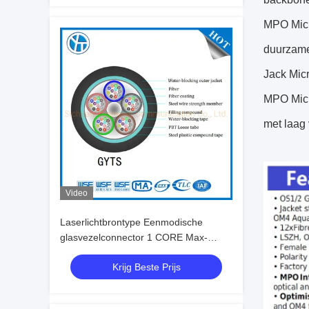
MPO Micr
duurzame
Jack Mic
MPO Micr
met laag 
Video
Laserlichtbrontype Eenmodische
glasvezelconnector 1 CORE Max-
capaciteit voor verbinding op lange
Krijg Beste Prijs
afstand