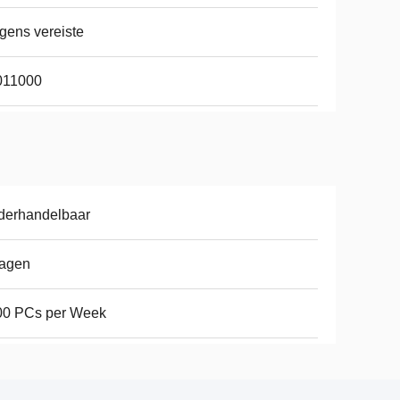
gens vereiste
011000
derhandelbaar
dagen
00 PCs per Week