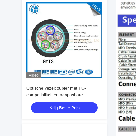
Video
Optische vezelcoupler met PC-
compatibiliteit en aanpasbare
0,9/2,0/3,0 mm diameter
Krijg Beste Prijs