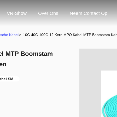
VR-Show
Over Ons
Neem Contact Op
ische Kabel
>
10G 40G 100G 12 Kern MPO Kabel MTP Boomstam Kab
bel MTP Boomstam
en
abel SM