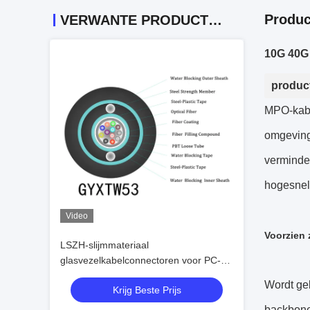
Produc
VERWANTE PRODUCTEN
10G 40G 
product
MPO-kabe
omgevinge
verminde
hogesnel
Video
Voorzien 
LSZH-slijmmateriaal
glasvezelkabelconnectoren voor PC-
compatibiliteit bij extreme temperaturen
Wordt ge
Krijg Beste Prijs
backbone