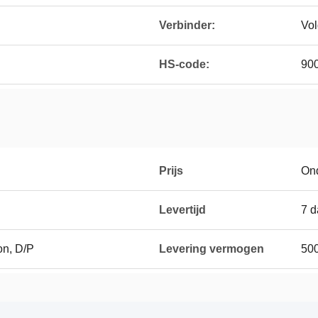
Verbinder:
Vol
HS-code:
90
Prijs
On
Levertijd
7 
on, D/P
Levering vermogen
50