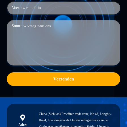
Verzenden
China (Sichuan) Proeffree trade zone, Nr 48, Longhu-
Road, Economische de Ontwikkelingsstreek van de
Adres
Zuidwestenluchthaven, Shuangliu-District, Chengdu