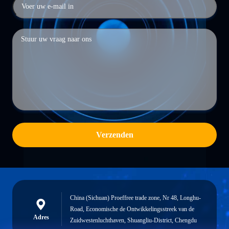
Verzenden
China (Sichuan) Proeffree trade zone, Nr 48, Longhu-
Road, Economische de Ontwikkelingsstreek van de
Adres
Zuidwestenluchthaven, Shuangliu-District, Chengdu