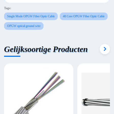
Tags:
Single Mode OPGW Fiber Optic Cable
48 Core OPGW Fiber Optic Cable
OPGW optical ground wire
Gelijksoortige Producten