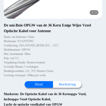
2
/
3
De uni-Buis OPGW van de 36 Kern Enige Wijze Vezel
Optische Kabel voor Antenne
Plaats van herkomst: China
Merknaam: YUANTONG
Certificering: ISO,ANATEL,ROSH,TLC，CCC
Modelnummer: OPGW
Min. bestelaantal: 20km
Prijs: usd 5.5
Verpakking Details: Houten trommel
Levertijd: Binnen 7 werkdagen
Betalingscondities: L/C, T/T, Western Union
Levering vermogen: 100km per week
Detail
Beschrijving
Markeren:
De Optische Kabel van de 36 Kernopgw Vezel
,
luchtopgw-Vezel Optische Kabel
,
Lucht de optische vezelkabel van OPGW