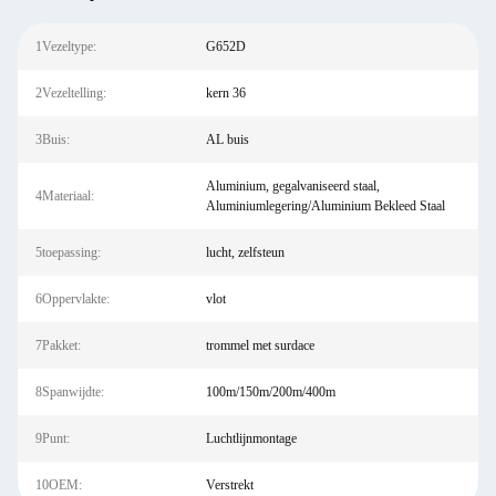
1Vezeltype:
G652D
2Vezeltelling:
kern 36
3Buis:
AL buis
Aluminium, gegalvaniseerd staal,
4Materiaal:
Aluminiumlegering/Aluminium Bekleed Staal
5toepassing:
lucht, zelfsteun
6Oppervlakte:
vlot
7Pakket:
trommel met surdace
8Spanwijdte:
100m/150m/200m/400m
9Punt:
Luchtlijnmontage
10OEM:
Verstrekt