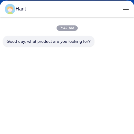
Hant
Sales03@chinafibercable.com
7:42 AM
E-mail
Good day, what product are you looking for?
0086-28-85050248
Telefoon
Sichuan Yuantong Communication Co., Ltd.
Sichuan Yuantong Communication Co., Ltd.