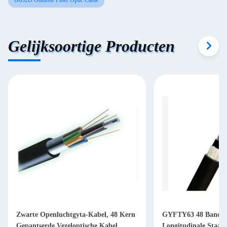
G652D Outdoor Fiber Optic Cable
Gelijksoortige Producten
Zwarte Openluchtgyta-Kabel, 48 Kern
GYFTY63 48 Band va
Gepantserde Vezeloptische Kabel
Longitudinale Staal 