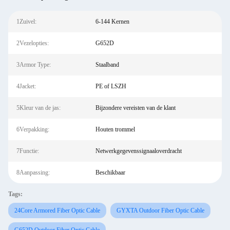
1Zuivel:
6-144 Kernen
2Vezelopties:
G652D
3Armor Type:
Staalband
4Jacket:
PE of LSZH
5Kleur van de jas:
Bijzondere vereisten van de klant
6Verpakking:
Houten trommel
7Functie:
Netwerkgegevenssignaaloverdracht
8Aanpassing:
Beschikbaar
Tags:
24Core Armored Fiber Optic Cable
GYXTA Outdoor Fiber Optic Cable