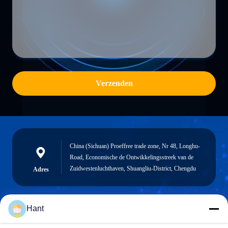
Verzenden
China (Sichuan) Proeffree trade zone, Nr 48, Longhu-
Road, Economische de Ontwikkelingsstreek van de
Zuidwestenluchthaven, Shuangliu-District, Chengdu
Adres
Hant
Sales03@chinafibercable.com