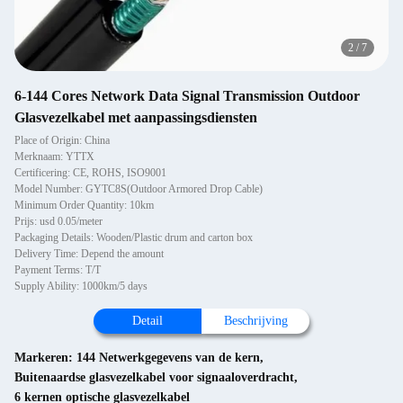
2
/
7
6-144 Cores Network Data Signal Transmission Outdoor
Glasvezelkabel met aanpassingsdiensten
Place of Origin: China
Merknaam: YTTX
Certificering: CE, ROHS, ISO9001
Model Number: GYTC8S(Outdoor Armored Drop Cable)
Minimum Order Quantity: 10km
Prijs: usd 0.05/meter
Packaging Details: Wooden/Plastic drum and carton box
Delivery Time: Depend the amount
Payment Terms: T/T
Supply Ability: 1000km/5 days
Detail
Beschrijving
Markeren:
144 Netwerkgegevens van de kern
,
Buitenaardse glasvezelkabel voor signaaloverdracht
,
6 kernen optische glasvezelkabel