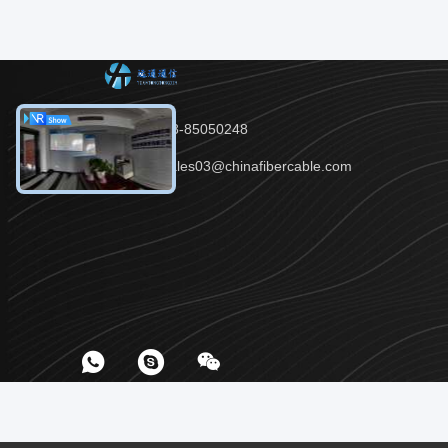
Tel.：86-28-85050248
E-mail：Sales03@chinafibercable.com