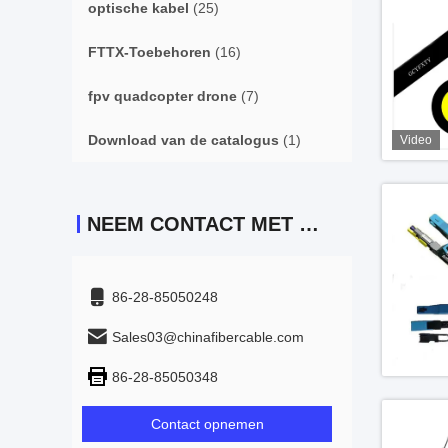
optische kabel
(25)
FTTX-Toebehoren
(16)
fpv quadcopter drone
(7)
Download van de catalogus
(1)
Video
NEEM CONTACT MET ONS OP
86-28-85050248
Sales03@chinafibercable.com
86-28-85050348
Contact opnemen