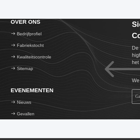
OVER ONS
S
Bedrijfprofiel
Co
Fabriekstocht
De 
hig
Kwaliteitscontrole
het
Sitemap
gev
We 
EVENEMENTEN
Nieuws
Gevallen