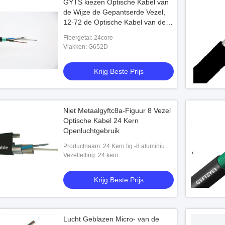
GYTS kiezen Optische Kabel van
de Wijze de Gepantserde Vezel,
12-72 de Optische Kabel van de
Antiknaagdiervezel uit
Fibergetal: 24core
Vlakken: G652D
Krijg Beste Prijs
Niet Metaalgyftc8a-Figuur 8 Vezel
Optische Kabel 24 Kern
Openluchtgebruik
Productnaam: 24 Kern fig.-8 aluminium-
Gepantserde PE Schede Communicatie
Vezeltelling: 24 kern
Openluchtvezel Optische Kabel
GYFTC8A va
Krijg Beste Prijs
Lucht Geblazen Micro- van de