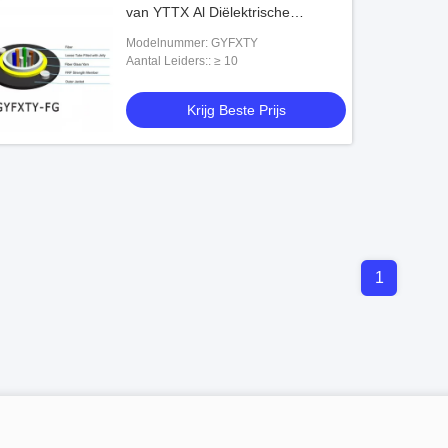
van YTTX Al Diëlektrische
Luchtgyfxty
Modelnummer: GYFXTY
Aantal Leiders:: ≥ 10
Krijg Beste Prijs
1