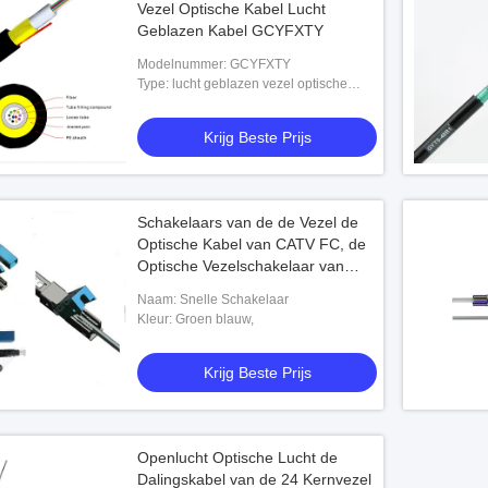
Vezel Optische Kabel Lucht
Geblazen Kabel GCYFXTY
Modelnummer: GCYFXTY
Type: lucht geblazen vezel optische
kabel
Krijg Beste Prijs
Schakelaars van de de Vezel de
Optische Kabel van CATV FC, de
Optische Vezelschakelaar van
ODF
Naam: Snelle Schakelaar
Kleur: Groen blauw,
Krijg Beste Prijs
Openlucht Optische Lucht de
Dalingskabel van de 24 Kernvezel