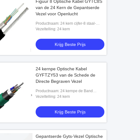
Figuur 8 Optische Kabel GYTC8S
van de 24 Kern de Gepantserde
Vezel voor Openlucht
Productnaam: 24 kern cijfer-8 staal-
Gepantserde Laag die Losse Buis
Vezeltelling: 24 kern
Communicatie Openluchtvezel Optische
Kabel GY
Krijg Beste Prijs
24 kernpe Optische Kabel
GYFTZY53 van de Schede de
Directe Begraven Vezel
Productnaam: 24 kernpe de Band
Gepantserde Vlam van het Schedestaal
Vezeltelling: 24 kern
- vertragerslaag die de Losse Optische
Kabel
Krijg Beste Prijs
Gepantserde Gyts-Vezel Optische