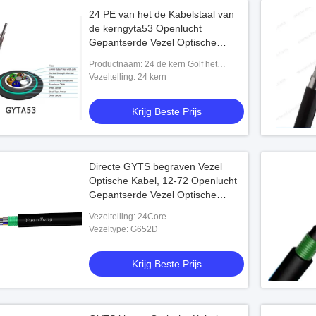
24 PE van het de Kabelstaal van
de kerngyta53 Openlucht
Gepantserde Vezel Optische
Schede
Productnaam: 24 de kern Golf het
Staalpe van de Staalband Gepantserde
Vezeltelling: 24 kern
Optische Kabel GYTA53 van de schede
Openluc
Krijg Beste Prijs
Directe GYTS begraven Vezel
Optische Kabel, 12-72 Openlucht
Gepantserde Vezel Optische
Kabel
Vezeltelling: 24Core
Vezeltype: G652D
Krijg Beste Prijs