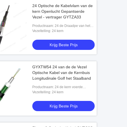
24 Optische de Kabelvlam van de
kern Openlucht Gepantserde
Vezel - vertrager GYTZA33
Productnaam: 24 de Draadpe van het
kern Enige Staal Buitenschedevlam -
Vezeltelling: 24 kern
vertragerslaag die de Losse Optische
Kabel
Krijg Beste Prijs
GYXTW54 24 van de de Vezel
Optische Kabel van de Kernbuis
Longitudinale Golf het Staalband
Productnaam: 24 de kern voerde
Parallelle van de het Staalband van de
Vezeltelling: 24 kern
Staaldraad Longitudinale Golf
Gepantserde d
Krijg Beste Prijs