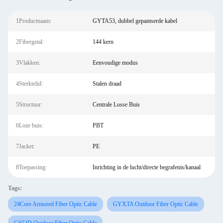
1Productnaam:
GYTA53, dubbel gepantserde kabel
2Fibergetal:
144 kern
3Vlakken:
Eenvoudige modus
4Sterktelid:
Stalen draad
5Structuur:
Centrale Losse Buis
6Loze buis:
PBT
7Jacket:
PE
8Toepassing:
Inrichting in de lucht/directe begrafenis/kanaal
Tags:
24Core Armored Fiber Optic Cable
GYXTA Outdoor Fiber Optic Cable