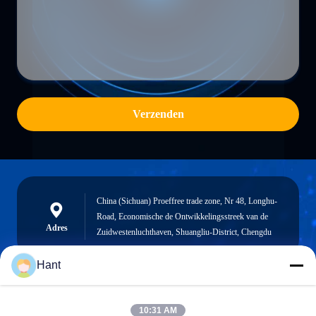
Verzenden
China (Sichuan) Proeffree trade zone, Nr 48, Longhu-
Road, Economische de Ontwikkelingsstreek van de
Adres
Zuidwestenluchthaven, Shuangliu-District, Chengdu
Hant
Sales03@chinafibercable.com
10:31 AM
E-mail