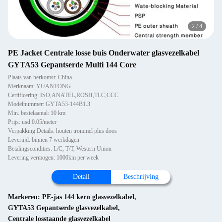
2
/
4
PE Jacket Centrale losse buis Onderwater glasvezelkabel
GYTA53 Gepantserde Multi 144 Core
Plaats van herkomst: China
Merknaam: YUANTONG
Certificering: ISO,ANATEL,ROSH,TLC,CCC
Modelnummer: GYTA53-144B1.3
Min. bestelaantal: 10 km
Prijs: usd 0.05/meter
Verpakking Details: houten trommel plus doos
Levertijd: binnen 7 werkdagen
Betalingscondities: L/C, T/T, Western Union
Levering vermogen: 1000km per week
Detail
Beschrijving
Markeren:
PE-jas 144 kern glasvezelkabel
,
GYTA53 Gepantserde glasvezelkabel
,
Centrale losstaande glasvezelkabel