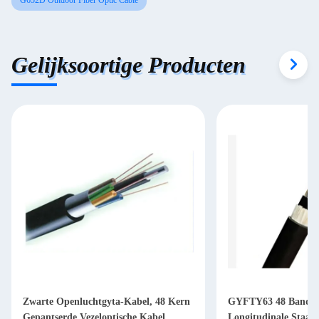
G652D Outdoor Fiber Optic Cable
Gelijksoortige Producten
Zwarte Openluchtgyta-Kabel, 48 Kern
GYFTY63 48 Band va
Gepantserde Vezeloptische Kabel
Longitudinale Staal 