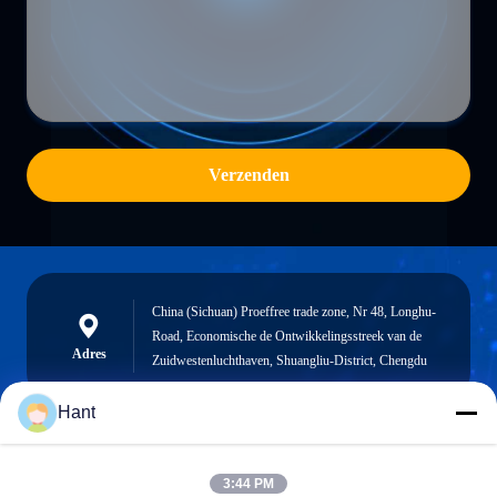
Verzenden
China (Sichuan) Proeffree trade zone, Nr 48, Longhu-
Road, Economische de Ontwikkelingsstreek van de
Adres
Zuidwestenluchthaven, Shuangliu-District, Chengdu
Hant
Sales03@chinafibercable.com
3:44 PM
E-mail