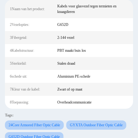
Kabels voor glasvezel tegen termieten en
1Naam van het product:
knaagdieren
2Vezelopties:
G652D
3Fibergetal:
2-144 vezel
4Kabelstructuur:
PBT maakt buis los
5Sterktelid:
Stalen draad
6schede uit:
Aluminium PE-schede
7Kleur van de kabel:
Zwart of op maat
8Toepassing:
Overheadcommunicatie
Tags:
24Core Armored Fiber Optic Cable
GYXTA Outdoor Fiber Optic Cable
G652D Outdoor Fiber Optic Cable