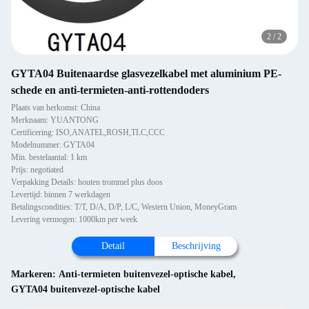
2
/
2
GYTA04 Buitenaardse glasvezelkabel met aluminium PE-
schede en anti-termieten-anti-rottendoders
Plaats van herkomst: China
Merknaam: YUANTONG
Certificering: ISO,ANATEL,ROSH,TLC,CCC
Modelnummer: GYTA04
Min. bestelaantal: 1 km
Prijs: negotiated
Verpakking Details: houten trommel plus doos
Levertijd: binnen 7 werkdagen
Betalingscondities: T/T, D/A, D/P, L/C, Western Union, MoneyGram
Levering vermogen: 1000km per week
Detail
Beschrijving
Markeren:
Anti-termieten buitenvezel-optische kabel
,
GYTA04 buitenvezel-optische kabel