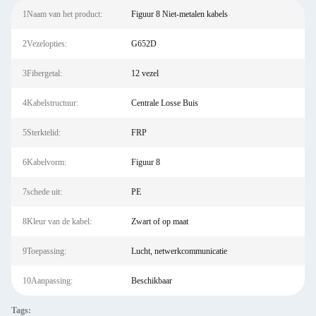
1Naam van het product:
Figuur 8 Niet-metalen kabels
2Vezelopties:
G652D
3Fibergetal:
12 vezel
4Kabelstructuur:
Centrale Losse Buis
5Sterktelid:
FRP
6Kabelvorm:
Figuur 8
7schede uit:
PE
8Kleur van de kabel:
Zwart of op maat
9Toepassing:
Lucht, netwerkcommunicatie
10Aanpassing:
Beschikbaar
Tags: