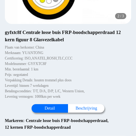
2
/
3
gyfxtc8f Centrale losse buis FRP-boodschapperdraad 12
kern figuur 8 Glasvezelkabel
Plaats van herkomst: China
Merknaam: YUANTONG
Certificering: ISO,ANATEL,ROSH,TLC,CCC
Modelnummer: GYFXTC8F
Min. bestelaantal: 1 km
Prijs: negotiated
Verpakking Details: houten trommel plus doos
Levertijd: binnen 7 werkdagen
Betalingscondities: T/T, D/A, D/P, L/C, Western Union,
Levering vermogen: 1000km per week
Detail
Beschrijving
Markeren:
Centrale losse buis FRP-boodschapperdraad
,
12 kernen FRP-boodschapperdraad