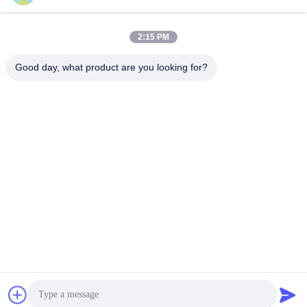
Sales03@chinafibercable.com
2:15 PM
E-mail
Good day, what product are you looking for?
0086-28-85050248
Telefoon
Sichuan Yuantong Communication Co., Ltd.
Sichuan Yuantong Communication Co., Ltd.
Krijg Beste Prijs
Vraag een offerte aan