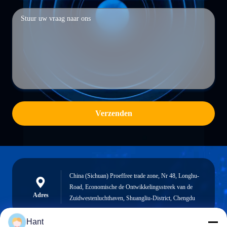
Verzenden
China (Sichuan) Proeffree trade zone, Nr 48, Longhu-
Road, Economische de Ontwikkelingsstreek van de
Adres
Zuidwestenluchthaven, Shuangliu-District, Chengdu
Hant