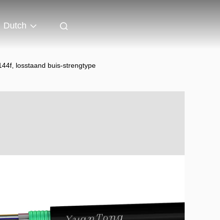
Dutch
44f, losstaand buis-strengtype