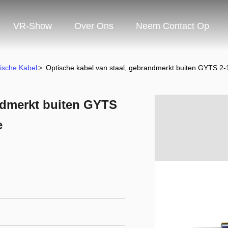
VR-Show
Over Ons
Neem Contact Op
ische Kabel
>
Optische kabel van staal, gebrandmerkt buiten GYTS 2-1
ndmerkt buiten GYTS
e