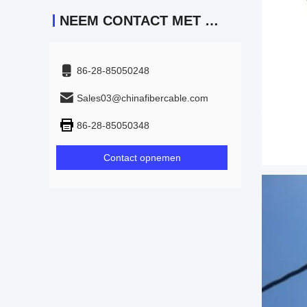
NEEM CONTACT MET ONS OP
86-28-85050248
Sales03@chinafibercable.com
86-28-85050348
Contact opnemen