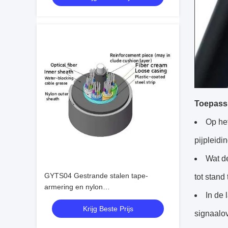
Toepass
Op het
pijpleidi
Wat de
GYTS04 Gestrande stalen tape-
tot stan
armering en nylon
In de 
buitenbeschermende optische kabel
Krijg Beste Prijs
signaalo