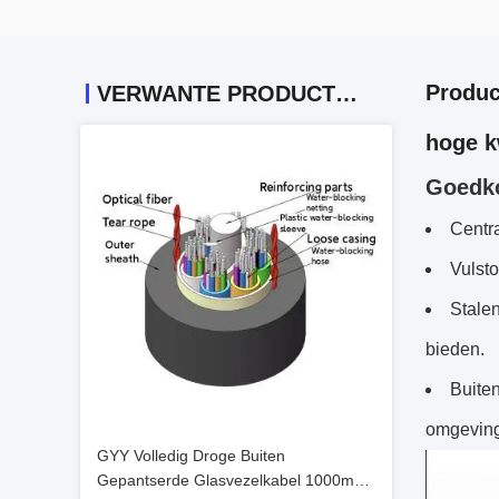
Produc
VERWANTE PRODUCTEN
hoge k
Goedko
Centra
Vulsto
Stale
bieden.
Buite
omgeving
GYY Volledig Droge Buiten
Gepantserde Glasvezelkabel 1000m