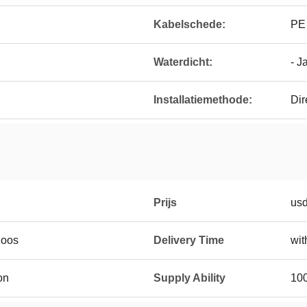
Kabelschede:
PE
Waterdicht:
- J
Installatiemethode:
Dir
Prijs
usd
doos
Delivery Time
wit
on
Supply Ability
10