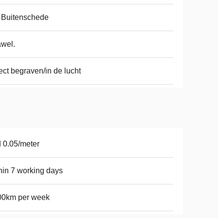
 Buitenschede
awel.
ect begraven/in de lucht
 0.05/meter
hin 7 working days
00km per week