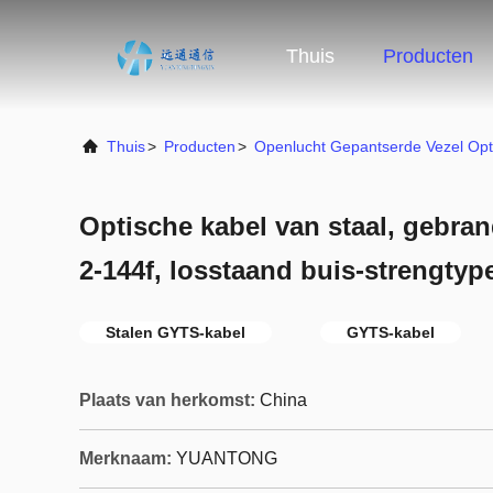
Thuis
Producten
Thuis
>
Producten
>
Openlucht Gepantserde Vezel Opt
Optische kabel van staal, gebra
2-144f, losstaand buis-strengtyp
Stalen GYTS-kabel
GYTS-kabel
Plaats van herkomst:
China
Merknaam:
YUANTONG