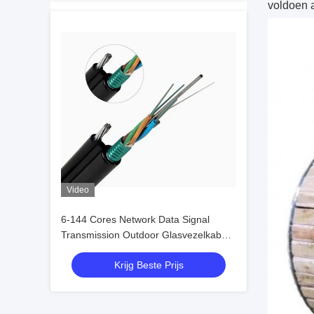
voldoen 
Video
6-144 Cores Network Data Signal
Transmission Outdoor Glasvezelkabel
met aanpassingsdiensten
Krijg Beste Prijs