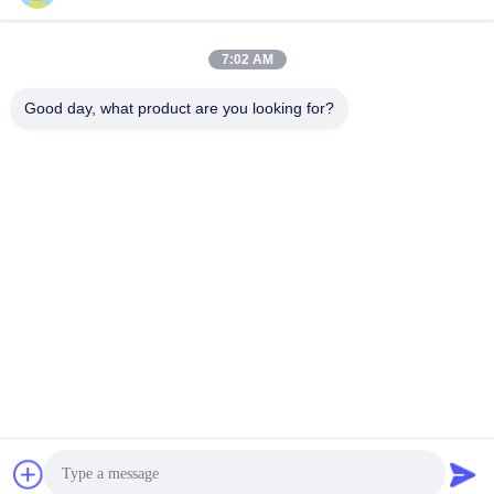
Sales03@chinafibercable.com
7:02 AM
E-mail
Good day, what product are you looking for?
0086-28-85050248
Telefoon
Sichuan Yuantong Communication Co., Ltd.
Sichuan Yuantong Communication Co., Ltd.
Krijg Beste Prijs
Vraag een offerte aan