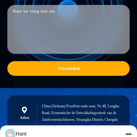
Verzenden
China (Sichuan) Proeffree trade zone, Nr 48, Longhu-
Road, Economische de Ontwikkelingsstreek van de
Adres
Zuidwestenluchthaven, Shuangliu-District, Chengdu
Hant