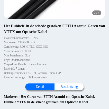
2
/
4
Het Dubbele In de schede gestoken FTTH Aramid Garen van
YTTX om Optische Kabel
Plaats van herkomst: CHINA
Merknaam: YUANTONG
Certificering: ROSH ,TLC, CCC, ISO
Modelnummer: GJFJH
Min. bestelaantal: 5km
Prijs: Onderhandelbaar
Verpakking Details: Houten Trommel
Levertijd: 7 dagen
Betalingscondities: L/C, T/T, Western Union, D/P
Levering vermogen: 500km per week
Detail
Beschrijving
Markeren:
Het Garen van FTTH Aramid om Optische Kabel
,
Dubbele YTTX In de schede gestoken om Optische Kabel