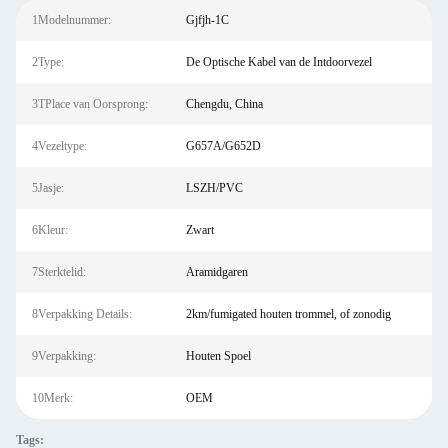
1Modelnummer:
Gjfjh-1C
2Type:
De Optische Kabel van de Intdoorvezel
3TPlace van Oorsprong:
Chengdu, China
4Vezeltype:
G657A/G652D
5Jasje:
LSZH/PVC
6Kleur:
Zwart
7Sterktelid:
Aramidgaren
8Verpakking Details:
2km/fumigated houten trommel, of zonodig
9Verpakking:
Houten Spoel
10Merk:
OEM
Tags: