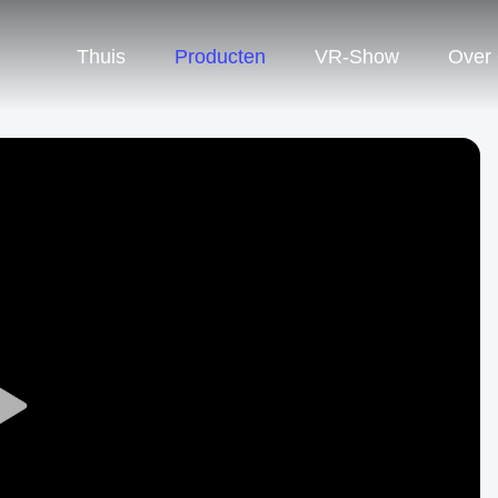
Thuis
Producten
VR-Show
Over
Play
Video