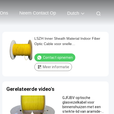
 Ons
Neem Contact Op
Dutch
LSZH Inner Sheath Material Indoor Fiber
Optic Cable voor snelle
gegevensoverdracht in 1-24
kernconfiguratie
Contact opnemen
Meer informatie
Gerelateerde video's
GJFJBV-optische
glasvezelkabel voor
binnenshuizen met een
sterkte-lid van aramide-