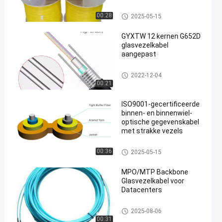
garens en PVC/LSZH-
inwendige omhulsel
Binnenvezel optische kabel
00:28
2025-05-15
GYXTW 12 kernen G652D
glasvezelkabel
aangepast
en
Openlucht Luchtvezel Optisch
2022-12-04
e Kabel
00:21
ISO9001-gecertificeerde
binnen- en binnenwiel-
optische gegevenskabel
met strakke vezels
Binnenvezel optische kabel
00:36
2025-05-15
MPO/MTP Backbone
Glasvezelkabel voor
Datacenters
Openlucht Luchtvezel Optisch
2025-08-06
e Kabel
00:31