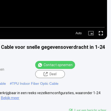
Auto
Picture-
Fullscre
in-
Picture
 Cable voor snelle gegevensoverdracht in 1-24
Contact opnemen
gen
Deel
able
#
TPU Indoor Fiber Optic Cable
verkrijgbaar in een reeks vezelkernconfiguraties, waaronder 1-24
Bekijk meer
Laat een bericht achter.