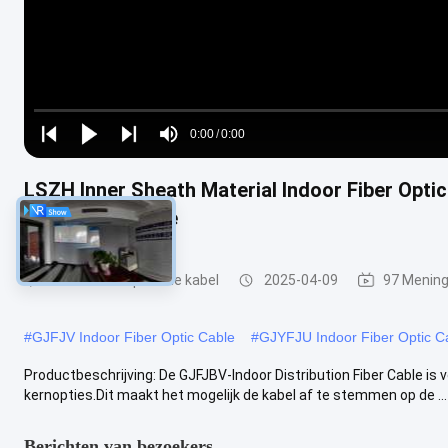
Loaded
:
0%
0:00
/
0:00
Play
Play
Play
Mute
Current
Duration
next
next
LSZH Inner Sheath Material Indoor Fiber Optic
Time
kernconfiguratie
Binnenvezel optische kabel
2025-04-09
97 Menin
#
GJFJV Indoor Fiber Optic Cable
#
GJYFJU Indoor Fiber Optic C
Productbeschrijving: De GJFJBV-Indoor Distribution Fiber Cable is 
kernopties.Dit maakt het mogelijk de kabel af te stemmen op de ...
Berichten van bezoekers