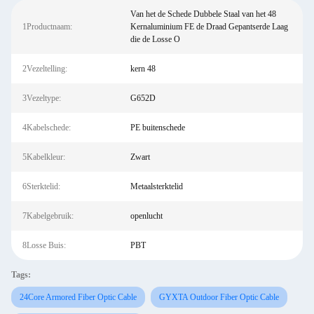
Van het de Schede Dubbele Staal van het 48
1Productnaam:
Kernaluminium FE de Draad Gepantserde Laag
die de Losse O
2Vezeltelling:
kern 48
3Vezeltype:
G652D
4Kabelschede:
PE buitenschede
5Kabelkleur:
Zwart
6Sterktelid:
Metaalsterktelid
7Kabelgebruik:
openlucht
8Losse Buis:
PBT
Tags:
24Core Armored Fiber Optic Cable
GYXTA Outdoor Fiber Optic Cable