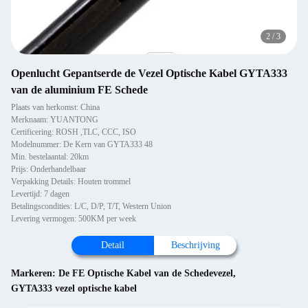
2
/
3
Openlucht Gepantserde de Vezel Optische Kabel GYTA333
van de aluminium FE Schede
Plaats van herkomst: China
Merknaam: YUANTONG
Certificering: ROSH ,TLC, CCC, ISO
Modelnummer: De Kern van GYTA333 48
Min. bestelaantal: 20km
Prijs: Onderhandelbaar
Verpakking Details: Houten trommel
Levertijd: 7 dagen
Betalingscondities: L/C, D/P, T/T, Western Union
Levering vermogen: 500KM per week
Detail
Beschrijving
Markeren:
De FE Optische Kabel van de Schedevezel
,
GYTA333 vezel optische kabel