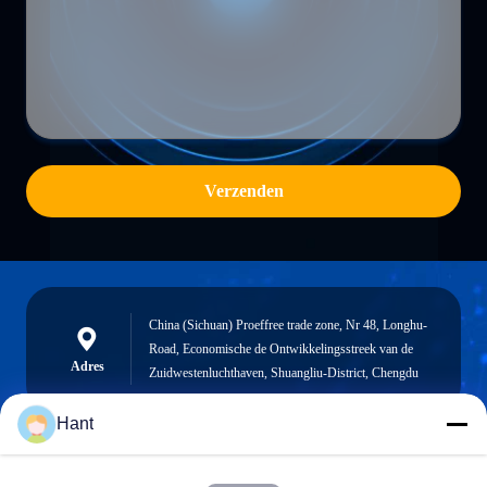
Verzenden
China (Sichuan) Proeffree trade zone, Nr 48, Longhu-
Road, Economische de Ontwikkelingsstreek van de
Adres
Zuidwestenluchthaven, Shuangliu-District, Chengdu
Hant
Sales03@chinafibercable.com