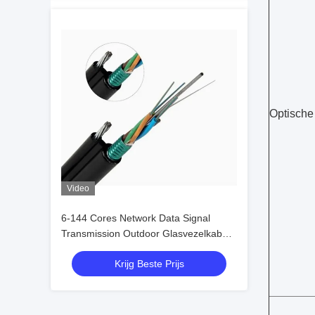
Optische 
Video
6-144 Cores Network Data Signal
Transmission Outdoor Glasvezelkabel
met aanpassingsdiensten
Krijg Beste Prijs