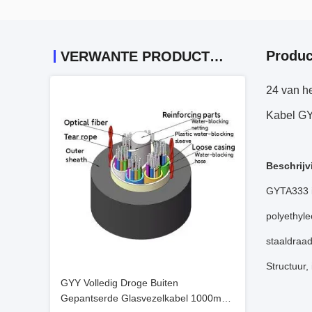
Produc
VERWANTE PRODUCTEN
24 van h
Kabel GY
Beschrijv
GYTA333 is
polyethyle
staaldraa
Structuur, 
GYY Volledig Droge Buiten
Gepantserde Glasvezelkabel 1000m