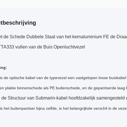
tbeschrijving
et de Schede Dubbele Staal van het kernaluminium FE de Draa
TA333 vullen van de Buis Openluchtvezel
ing:
 de optische kabel van de typevezel een vastgelopen losse buiskabel m
en plakte binnenschede als PE buitenschede, en de gepantserde laag b
de Structuur van Submarin-kabel hoofdzakelijk samengesteld ui
d
is het buitenpantser bijna zelfde, is het belangrijkste verschil in de vezel