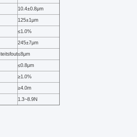
10.4±0.8μm
125±1μm
≤1.0%
245±7μm
eitsfout
≤8μm
≤0.8μm
≥1.0%
≥4.0m
1.3~8.9N