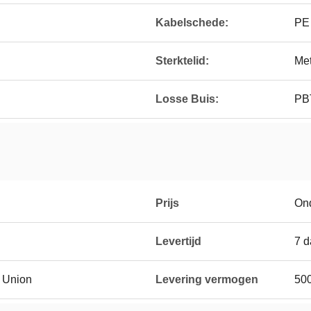
Kabelschede:
PE
Sterktelid:
Met
Losse Buis:
PB
Prijs
On
Levertijd
7 
n Union
Levering vermogen
50