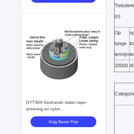
Treksterk
(n)
Op
o
lange
ko
termijn
te
20000
4
Categori
GYTS04 Gestrande stalen tape-
armering en nylon
buitenbeschermende optische kabel
Krijg Beste Prijs