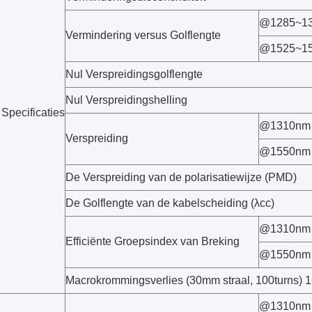
@1285~1
Vermindering versus Golflengte
@1525~1
Nul Verspreidingsgolflengte
Nul Verspreidingshelling
Specificaties
@1310nm
Verspreiding
@1550nm
De Verspreiding van de polarisatiewijze (PMD)
De Golflengte van de kabelscheiding (λcc)
@1310nm
Efficiënte Groepsindex van Breking
@1550nm
Macrokrommingsverlies (30mm straal, 100turns)
@1310nm