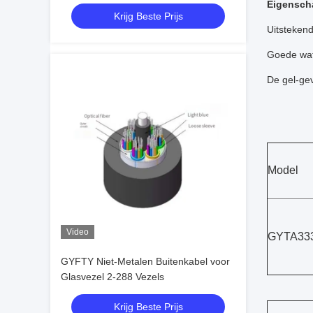
Stalen Tape
Eigensch
Krijg Beste Prijs
Uitsteken
Goede wat
De gel-ge
Model
Video
GYTA33
GYFTY Niet-Metalen Buitenkabel voor
Glasvezel 2-288 Vezels
Krijg Beste Prijs