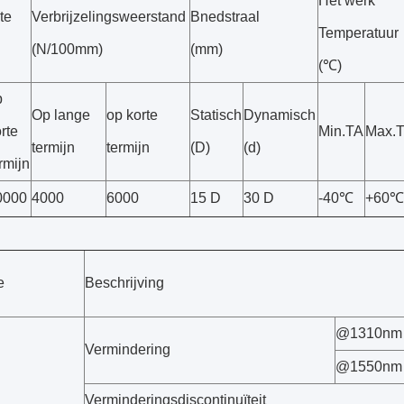
Het werk
te
Verbrijzelingsweerstand
Bnedstraal
Temperatuur
(N/100mm)
(mm)
(℃)
p
Op lange
op korte
Statisch
Dynamisch
rte
Min.TA
Max.
termijn
termijn
(D)
(d)
rmijn
0000
4000
6000
15 D
30 D
-40℃
+60℃
e
Beschrijving
@1310nm
Vermindering
@1550nm
Verminderingsdiscontinuïteit