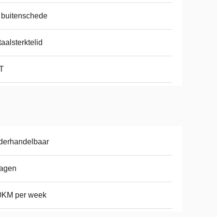
 buitenschede
aalsterktelid
T
derhandelbaar
dagen
0KM per week