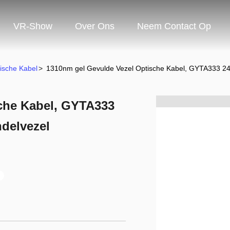
VR-Show
Over Ons
Neem Contact Op
ische Kabel
>
1310nm gel Gevulde Vezel Optische Kabel, GYTA333 24
che Kabel, GYTA333
delvezel