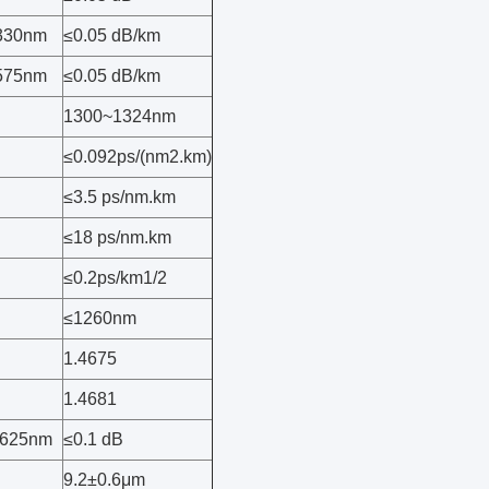
330nm
≤0.05 dB/km
575nm
≤0.05 dB/km
1300~1324nm
≤0.092ps/(nm2.km)
≤3.5 ps/nm.km
≤18 ps/nm.km
≤0.2ps/km1/2
≤1260nm
1.4675
1.4681
 1625nm
≤0.1 dB
9.2±0.6μm