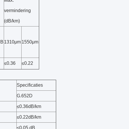
Max.
vermindering
(dB/km)
TB
1310μm
1550μm
≤0.36
≤0.22
Specificaties
G.652D
≤0.36dB/km
≤0.22dB/km
≤0.05 dB