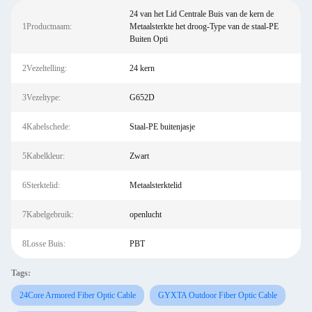
24 van het Lid Centrale Buis van de kern de
1Productnaam:
Metaalsterkte het droog-Type van de staal-PE
Buiten Opti
2Vezeltelling:
24 kern
3Vezeltype:
G652D
4Kabelschede:
Staal-PE buitenjasje
5Kabelkleur:
Zwart
6Sterktelid:
Metaalsterktelid
7Kabelgebruik:
openlucht
8Losse Buis:
PBT
Tags:
24Core Armored Fiber Optic Cable
GYXTA Outdoor Fiber Optic Cable