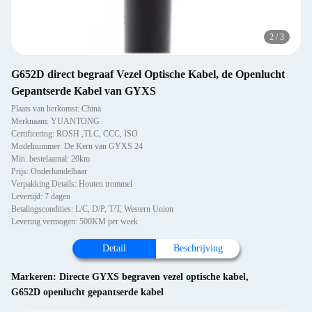
2
/
3
G652D direct begraaf Vezel Optische Kabel, de Openlucht
Gepantserde Kabel van GYXS
Plaats van herkomst: China
Merknaam: YUANTONG
Certificering: ROSH ,TLC, CCC, ISO
Modelnummer: De Kern van GYXS 24
Min. bestelaantal: 20km
Prijs: Onderhandelbaar
Verpakking Details: Houten trommel
Levertijd: 7 dagen
Betalingscondities: L/C, D/P, T/T, Western Union
Levering vermogen: 500KM per week
Detail
Beschrijving
Markeren:
Directe GYXS begraven vezel optische kabel
,
G652D openlucht gepantserde kabel