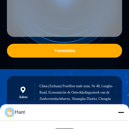
Verzenden
China (Sichuan) Proeffree trade zone, Nr 48, Longhu-
Road, Economische de Ontwikkelingsstreek van de
Adres
Zuidwestenluchthaven, Shuangliu-District, Chengdu
Hant
Sales03@chinafibercable.com