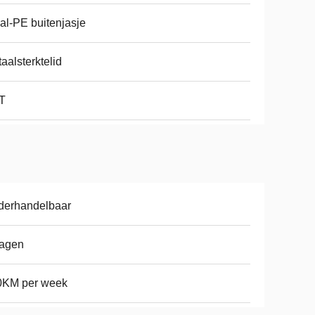
al-PE buitenjasje
aalsterktelid
T
derhandelbaar
dagen
0KM per week