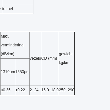
e
tunnel
Max.
vermindering
(dB/km)
gewicht
vezels
OD (mm)
kg/km
B
1310μm
1550μm
≤0.36
≤0.22
2~24
16.0~18.0
250~290