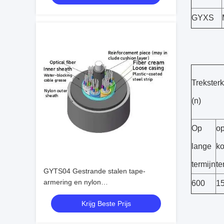
GYXS
Treksterk
(n)
Op
o
lange
ko
termijn
te
GYTS04 Gestrande stalen tape-
armering en nylon
600
1
buitenbeschermende optische kabel
Krijg Beste Prijs