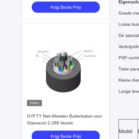
Stalen Tape
Eigensch
Krijg Beste Prijs
Goede mec
Losse bui
De special
Verbrijzeli
PSP-vocht
Twee paral
Kleine dia
Lange lev
Video
GYFTY Niet-Metalen Buitenkabel voor
Glasvezel 2-288 Vezels
Model
Krijg Beste Prijs