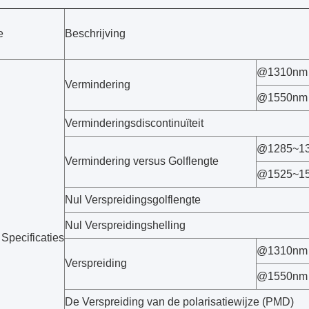
e
Beschrijving
@1310nm
Vermindering
@1550nm
Verminderingsdiscontinuïteit
@1285~1
Vermindering versus Golflengte
@1525~1
Nul Verspreidingsgolflengte
Nul Verspreidingshelling
Specificaties
@1310nm
Verspreiding
@1550nm
De Verspreiding van de polarisatiewijze (PMD)