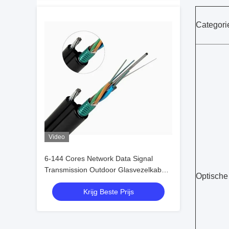
Categori
Video
6-144 Cores Network Data Signal
Transmission Outdoor Glasvezelkabel
Optische 
met aanpassingsdiensten
Krijg Beste Prijs