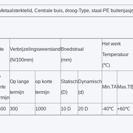
Metaalsterktelid, Centrale buis, droog-Type, staal-PE buitenjasj
Het werk
te
Verbrijzelingsweerstand
Bnedstraal
Temperatuur
(N/100mm)
(mm)
(℃)
p
Op lange
op korte
Statisch
Dynamisch
rte
Min.TA
Max.T
termijn
termijn
(D)
(d)
rmijn
500
300
1000
10 D
20 D
-40℃
+60℃