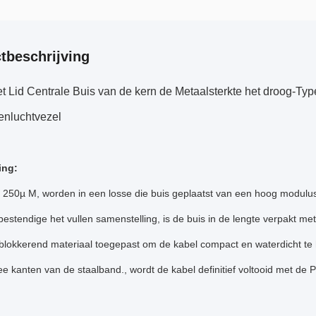
tbeschrijving
et Lid Centrale Buis van de kern de Metaalsterkte het droog-T
enluchtvezel
ing:
, 250µ M, worden in een losse die buis geplaatst van een hoog modulu
estendige het vullen samenstelling, is de buis in de lengte verpakt m
blokkerend materiaal toegepast om de kabel compact en waterdicht te 
e kanten van de staalband., wordt de kabel definitief voltooid met de 