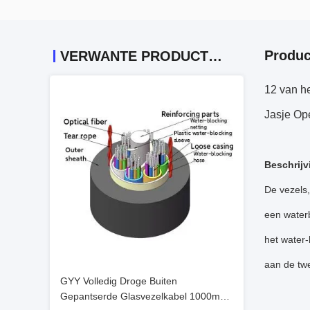
Produc
VERWANTE PRODUCTEN
12 van h
Jasje Op
Beschrijv
De vezels
een waterb
het water-
aan de twe
GYY Volledig Droge Buiten
Gepantserde Glasvezelkabel 1000m