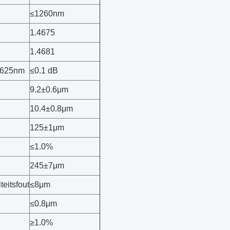
≤1260nm
1.4675
1.4681
 1625nm
≤0.1 dB
9.2±0.6μm
10.4±0.8μm
125±1μm
≤1.0%
245±7μm
eitsfout
≤8μm
≤0.8μm
≥1.0%