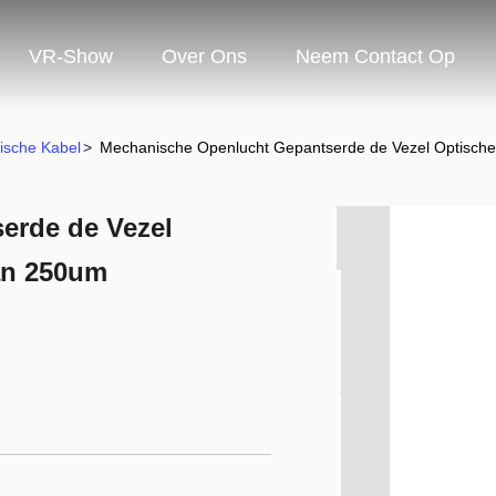
VR-Show
Over Ons
Neem Contact Op
ische Kabel
>
Mechanische Openlucht Gepantserde de Vezel Optisch
erde de Vezel
an 250um