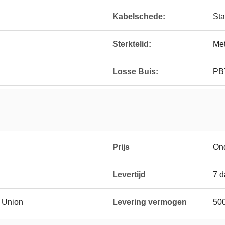
Kabelschede:
Sta
Sterktelid:
Met
Losse Buis:
PB
Prijs
On
Levertijd
7 
n Union
Levering vermogen
50