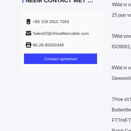
NEEM CONTACT MET ONS OP
4Wat is 
25 jaar v
+86 159 2815 7093
Sales03@chinafibercable.com
5Wat voor
86-28-85050348
ISO9001,
Contact opnemen
6Wat is u
Gewoonli
7Hoe zit 
Buiten/bi
FTTH/FTT
Patch Cor