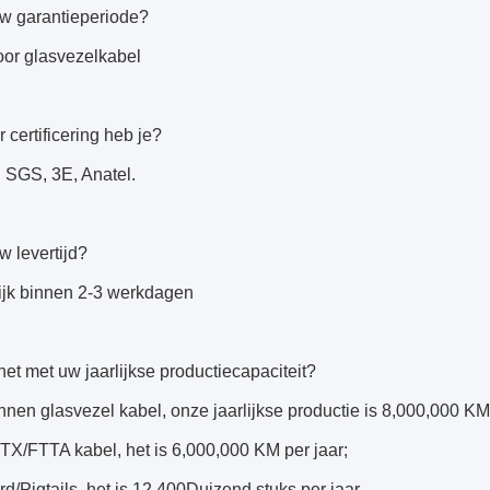
uw garantieperiode?
oor glasvezelkabel
 certificering heb je?
 SGS, 3E, Anatel.
w levertijd?
jk binnen 2-3 werkdagen
het met uw jaarlijkse productiecapaciteit?
nnen glasvezel kabel, onze jaarlijkse productie is 8,000,000 KM
X/FTTA kabel, het is 6,000,000 KM per jaar;
d/Pigtails, het is 12,400Duizend stuks per jaar.