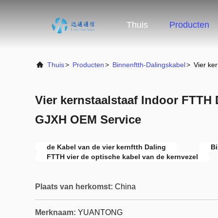
Thuis
Producten
Thuis
>
Producten
>
Binnenftth-Dalingskabel
>
Vier ke
Vier kernstaalstaaf Indoor FTTH
GJXH OEM Service
de Kabel van de vier kernftth Daling
Bi
FTTH vier de optische kabel van de kernvezel
Plaats van herkomst:
China
Merknaam:
YUANTONG