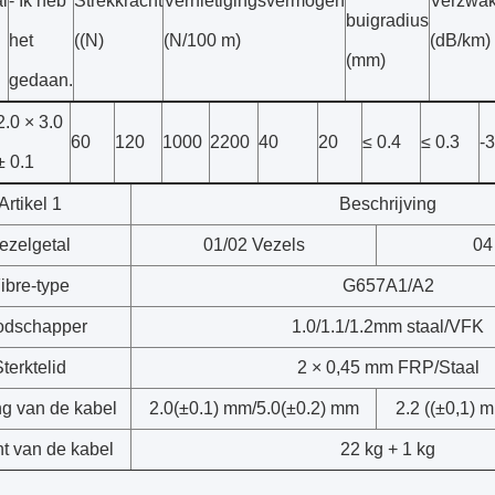
l
- Ik heb
Strekkracht
Vernietigingsvermogen
Verzwak
buigradius
het
((N)
(N/100 m)
(dB/km)
(mm)
gedaan.
2.0 × 3.0
60
120
1000
2200
40
20
≤ 0.4
≤ 0.3
-
± 0.1
Artikel 1
Beschrijving
ezelgetal
01/02 Vezels
04
ibre-type
G657A1/A2
odschapper
1.0/1.1/1.2mm staal/VFK
terktelid
2 × 0,45 mm FRP/Staal
ng van de kabel
2.0(±0.1) mm/5.0(±0.2) mm
2.2 ((±0,1) 
t van de kabel
22 kg + 1 kg