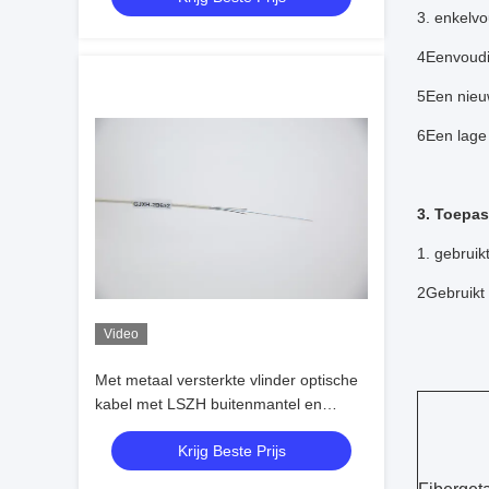
3. enkelvo
4Eenvoudig
5Een nieuw
6Een lage
3. Toepa
1. gebruik
2Gebruikt 
Video
Met metaal versterkte vlinder optische
kabel met LSZH buitenmantel en
buigbestendige vezel voor FTTX-
Krijg Beste Prijs
systeem bedrading