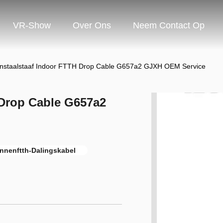
VR-Show
Over Ons
Neem Contact Op
rnstaalstaaf Indoor FTTH Drop Cable G657a2 GJXH OEM Service
 Drop Cable G657a2
nnenftth-Dalingskabel