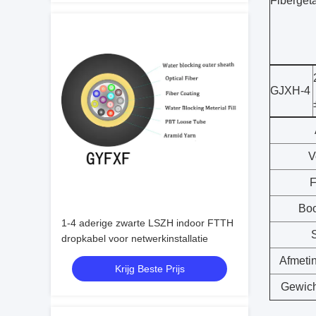
Fibergeta
GJXH-4
V
F
Bo
1-4 aderige zwarte LSZH indoor FTTH
S
dropkabel voor netwerkinstallatie
Afmeti
Krijg Beste Prijs
Gewich