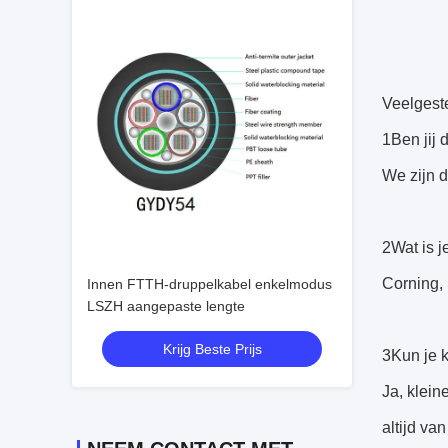
Veelgest
1Ben jij 
We zijn d
2Wat is j
Corning,
Innen FTTH-druppelkabel enkelmodus
LSZH aangepaste lengte
Krijg Beste Prijs
3Kun je k
Ja, klein
altijd van