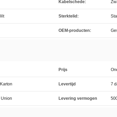
Kabelschede:
Zw
Wit
Sterktelid:
Sta
OEM-producten:
Ge
Prijs
On
 Karton
Levertijd
7 
n Union
Levering vermogen
50