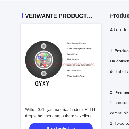
Produc
VERWANTE PRODUCTEN
4 kern I
1. Produc
De optisch
de kabel v
2. Kenme
1. specia
Witte LSZH-jas materiaal indoor FTTH
communica
dropkabel met aanpasbare vezellengte
en single-mode vezeltype
2. Twee pa
Krijg Beste Prijs