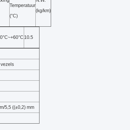
king
N.W.
Temperatuur
(kg/km)
(°C)
30°C~+60°C
10.5
 vezels
mm/5,5 ((±0,2) mm