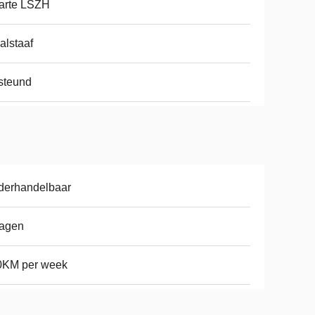
arte LSZH
alstaaf
steund
derhandelbaar
dagen
0KM per week