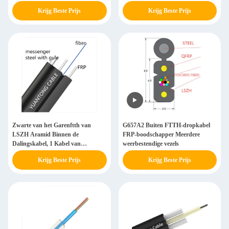
Krijg Beste Prijs
Krijg Beste Prijs
Zwarte van het Garenftth van
G657A2 Buiten FTTH-dropkabel
LSZH Aramid Binnen de
FRP-boodschapper Meerdere
Dalingskabel, 1 Kabel van
weerbestendige vezels
Kerngjxh
Krijg Beste Prijs
Krijg Beste Prijs