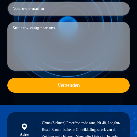
Verzenden
China (Sichuan) Proeffree trade zone, Nr 48, Longhu-
Road, Economische de Ontwikkelingsstreek van de
Adres
Zuidwestenluchthaven, Shuangliu-District, Chengdu