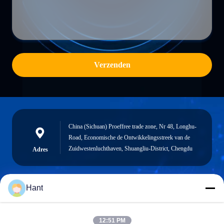
Verzenden
China (Sichuan) Proeffree trade zone, Nr 48, Longhu-
Road, Economische de Ontwikkelingsstreek van de
Zuidwestenluchthaven, Shuangliu-District, Chengdu
Adres
Hant
Sales03@chinafibercable.com
E-mail
12:51 PM