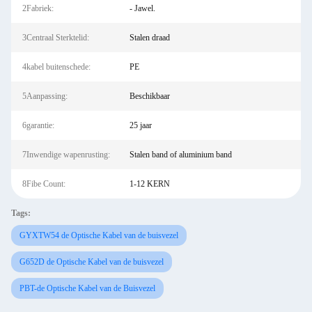
2Fabriek:
- Jawel.
3Centraal Sterktelid:
Stalen draad
4kabel buitenschede:
PE
5Aanpassing:
Beschikbaar
6garantie:
25 jaar
7Inwendige wapenrusting:
Stalen band of aluminium band
8Fibe Count:
1-12 KERN
Tags:
GYXTW54 de Optische Kabel van de buisvezel
G652D de Optische Kabel van de buisvezel
PBT-de Optische Kabel van de Buisvezel