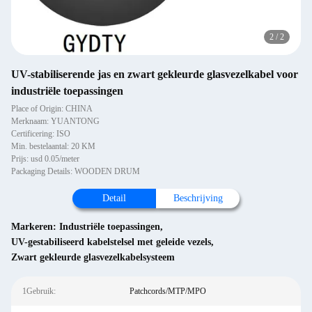
2
/
2
UV-stabiliserende jas en zwart gekleurde glasvezelkabel voor
industriële toepassingen
Place of Origin: CHINA
Merknaam: YUANTONG
Certificering: ISO
Min. bestelaantal: 20 KM
Prijs: usd 0.05/meter
Packaging Details: WOODEN DRUM
Detail
Beschrijving
Markeren:
Industriële toepassingen
,
UV-gestabiliseerd kabelstelsel met geleide vezels
,
Zwart gekleurde glasvezelkabelsysteem
1Gebruik:
Patchcords/MTP/MPO