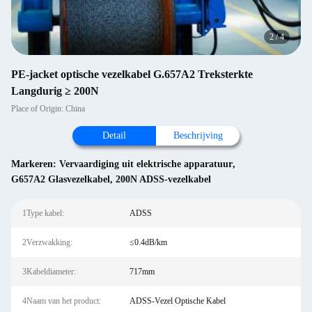
2
/
4
PE-jacket optische vezelkabel G.657A2 Treksterkte
Langdurig ≥ 200N
Place of Origin: China
Detail
Beschrijving
Markeren:
Vervaardiging uit elektrische apparatuur
,
G657A2 Glasvezelkabel
,
200N ADSS-vezelkabel
1Type kabel:
ADSS
2Verzwakking:
≤0.4dB/km
3Kabeldiameter:
717mm
4Naam van het product:
ADSS-Vezel Optische Kabel