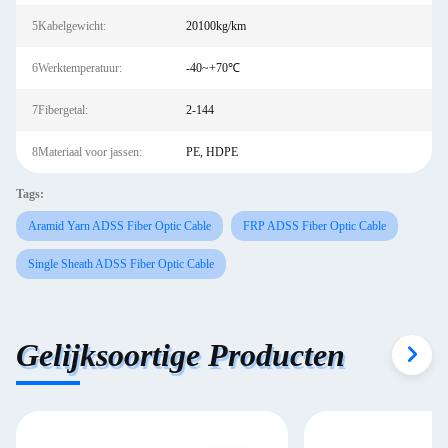
5Kabelgewicht:
20100kg/km
6Werktemperatuur:
-40~+70℃
7Fibergetal:
2-144
8Materiaal voor jassen:
PE, HDPE
Tags:
Aramid Yarn ADSS Fiber Optic Cable
FRP ADSS Fiber Optic Cable
Single Sheath ADSS Fiber Optic Cable
Gelijksoortige Producten