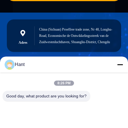
China (Sichuan) Proeffree trade zone, Nr 48, Longhu-
Road, Economische de Ontwikkelingsstreek van de
Zuidwestenluchthaven, Shuangliu-District, Chengdu
Adres
Hant
Sales03@chinafibercable.com
E-mail
8:26 PM
Good day, what product are you looking for?
0086-28-85050248
Telefoon