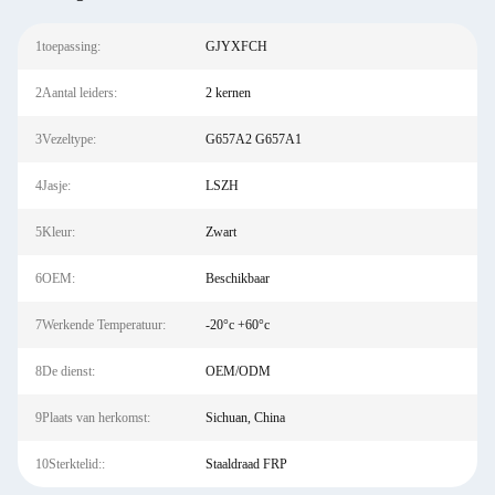
1toepassing:
GJYXFCH
2Aantal leiders:
2 kernen
3Vezeltype:
G657A2 G657A1
4Jasje:
LSZH
5Kleur:
Zwart
6OEM:
Beschikbaar
7Werkende Temperatuur:
-20°c +60°c
8De dienst:
OEM/ODM
9Plaats van herkomst:
Sichuan, China
10Sterktelid::
Staaldraad FRP