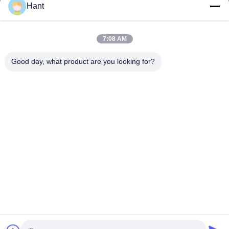
Hant
Sales03@chinafibercable.com
7:08 AM
E-mail
Good day, what product are you looking for?
0086-28-85050248
Telefoon
Sichuan Yuantong Communication Co., Ltd.
Sichuan Yuantong Communication Co., Ltd.