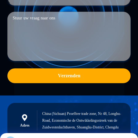
Verzenden
China (Sichuan) Proeffree trade zone, Nr 48, Longhu-
Road, Economische de Ontwikkelingsstreek van de
Adres
Zuidwestenluchthaven, Shuangliu-District, Chengdu