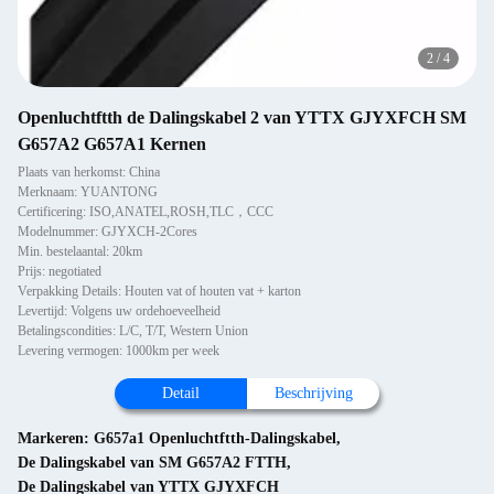
2
/
4
Openluchtftth de Dalingskabel 2 van YTTX GJYXFCH SM
G657A2 G657A1 Kernen
Plaats van herkomst: China
Merknaam: YUANTONG
Certificering: ISO,ANATEL,ROSH,TLC，CCC
Modelnummer: GJYXCH-2Cores
Min. bestelaantal: 20km
Prijs: negotiated
Verpakking Details: Houten vat of houten vat + karton
Levertijd: Volgens uw ordehoeveelheid
Betalingscondities: L/C, T/T, Western Union
Levering vermogen: 1000km per week
Detail
Beschrijving
Markeren:
G657a1 Openluchtftth-Dalingskabel
,
De Dalingskabel van SM G657A2 FTTH
,
De Dalingskabel van YTTX GJYXFCH