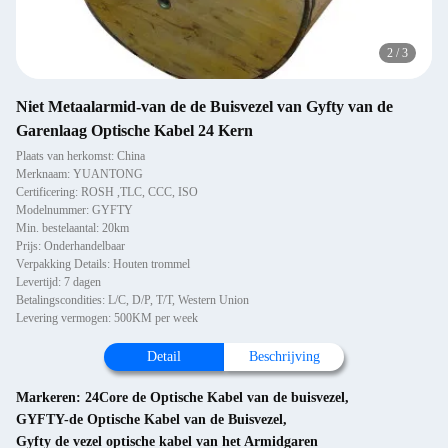
2
/
3
Niet Metaalarmid-van de de Buisvezel van Gyfty van de
Garenlaag Optische Kabel 24 Kern
Plaats van herkomst: China
Merknaam: YUANTONG
Certificering: ROSH ,TLC, CCC, ISO
Modelnummer: GYFTY
Min. bestelaantal: 20km
Prijs: Onderhandelbaar
Verpakking Details: Houten trommel
Levertijd: 7 dagen
Betalingscondities: L/C, D/P, T/T, Western Union
Levering vermogen: 500KM per week
Detail
Beschrijving
Markeren:
24Core de Optische Kabel van de buisvezel
,
GYFTY-de Optische Kabel van de Buisvezel
,
Gyfty de vezel optische kabel van het Armidgaren