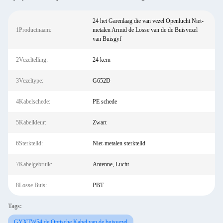
24 het Garenlaag die van vezel Openlucht Niet-
1Productnaam:
metalen Armid de Losse van de de Buisvezel
van Buisgyf
2Vezeltelling:
24 kern
3Vezeltype:
G652D
4Kabelschede:
PE schede
5Kabelkleur:
Zwart
6Sterktelid:
Niet-metalen sterktelid
7Kabelgebruik:
Antenne, Lucht
8Losse Buis:
PBT
Tags:
GYXTW54 de Optische Kabel van de buisvezel