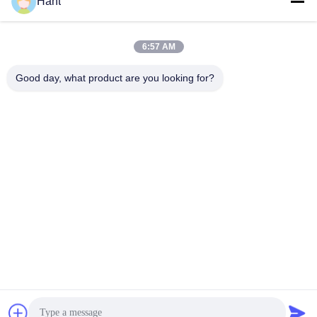
Hant
Sales03@chinafibercable.com
6:57 AM
E-mail
Good day, what product are you looking for?
0086-28-85050248
Telefoon
Sichuan Yuantong Communication Co., Ltd.
Sichuan Yuantong Communication Co., Ltd.
Krijg Beste Prijs
Vraag een offerte aan