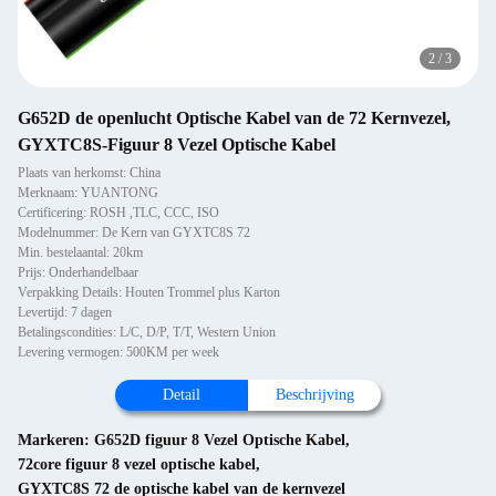
2
/
3
G652D de openlucht Optische Kabel van de 72 Kernvezel,
GYXTC8S-Figuur 8 Vezel Optische Kabel
Plaats van herkomst: China
Merknaam: YUANTONG
Certificering: ROSH ,TLC, CCC, ISO
Modelnummer: De Kern van GYXTC8S 72
Min. bestelaantal: 20km
Prijs: Onderhandelbaar
Verpakking Details: Houten Trommel plus Karton
Levertijd: 7 dagen
Betalingscondities: L/C, D/P, T/T, Western Union
Levering vermogen: 500KM per week
Detail
Beschrijving
Markeren:
G652D figuur 8 Vezel Optische Kabel
,
72core figuur 8 vezel optische kabel
,
GYXTC8S 72 de optische kabel van de kernvezel