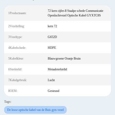
72 kern cijfer-8 Staalpe schede Communicatie
1Productnaam:
Openluchtvezel Optische Kabel GYXTC8S
2Vezeltelling:
kern 72
3Vezeltype:
G652D
4Kabelschede:
HDPE
5Kabelkleur:
Blauwgroene Oranje Bruin
6Sterktelid:
Metaalsterktelid
7Kabelgebruik:
Lucht
8OEM:
Gesteund
Tags:
De losse optische kabel van de Buis gyts vezel