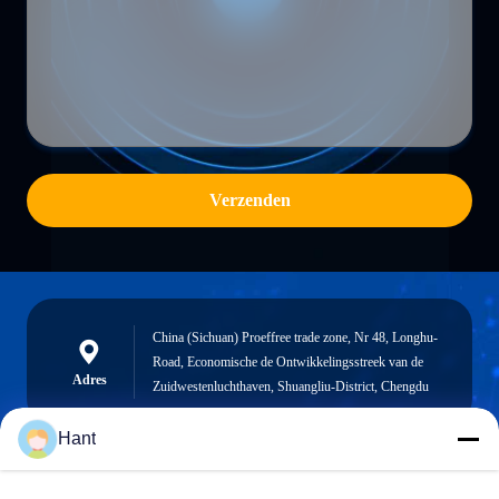
Verzenden
China (Sichuan) Proeffree trade zone, Nr 48, Longhu-
Road, Economische de Ontwikkelingsstreek van de
Adres
Zuidwestenluchthaven, Shuangliu-District, Chengdu
Hant
Sales03@chinafibercable.com