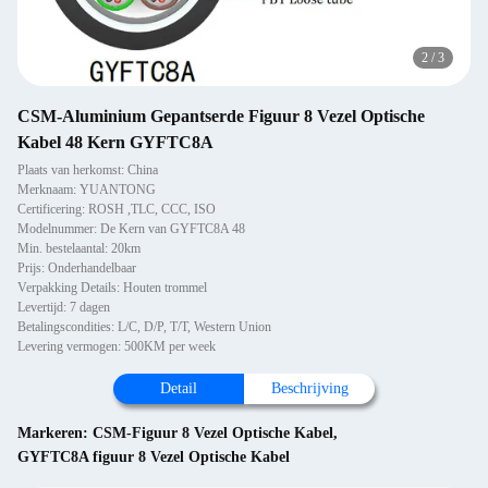
2
/
3
CSM-Aluminium Gepantserde Figuur 8 Vezel Optische
Kabel 48 Kern GYFTC8A
Plaats van herkomst: China
Merknaam: YUANTONG
Certificering: ROSH ,TLC, CCC, ISO
Modelnummer: De Kern van GYFTC8A 48
Min. bestelaantal: 20km
Prijs: Onderhandelbaar
Verpakking Details: Houten trommel
Levertijd: 7 dagen
Betalingscondities: L/C, D/P, T/T, Western Union
Levering vermogen: 500KM per week
Detail
Beschrijving
Markeren:
CSM-Figuur 8 Vezel Optische Kabel
,
GYFTC8A figuur 8 Vezel Optische Kabel