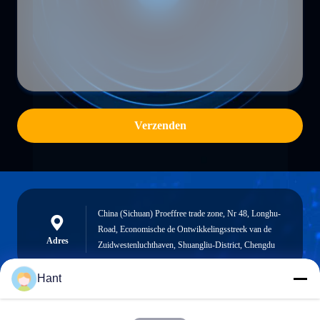
Verzenden
China (Sichuan) Proeffree trade zone, Nr 48, Longhu-
Road, Economische de Ontwikkelingsstreek van de
Adres
Zuidwestenluchthaven, Shuangliu-District, Chengdu
Hant
Sales03@chinafibercable.com