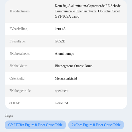
Kern fig.-8 aluminium-Gepantserde PE Schede
1Productnaam:
Communicatie Openluchtvezel Optische Kabel
GYFTC8A van d
2Vezeltelling:
kern 48
3Vezeltype:
G652D
4Kabelschede:
Aluminiumpe
5Kabelkleur:
Blauwgroene Oranje Bruin
6Sterktelid:
Metaalsterktelid
7Kabelgebruik:
openlucht
8OEM:
Gesteund
Tags:
GYFTC8A Figure 8 Fiber Optic Cable
24Core Figure 8 Fiber Optic Cable