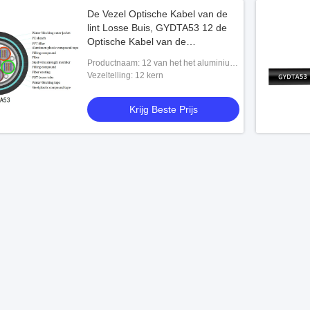
De Vezel Optische Kabel van de
lint Losse Buis, GYDTA53 12 de
Optische Kabel van de
Bundelvezel
Productnaam: 12 van het het aluminium-
PE van de het Lint de Losse Buis van de
Vezeltelling: 12 kern
kernvezel van de de Band Gepantserd
Krijg Beste Prijs