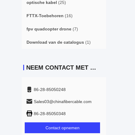
optische kabel
(25)
FTTX-Toebehoren
(16)
fpv quadcopter drone
(7)
Download van de catalogus
(1)
NEEM CONTACT MET ONS OP
86-28-85050248
Sales03@chinafibercable.com
86-28-85050348
Contact opnemen