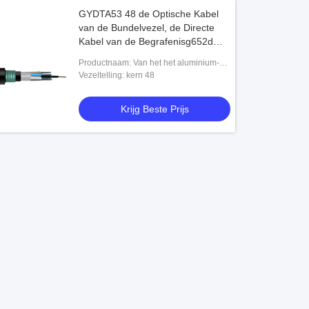
GYDTA53 48 de Optische Kabel
van de Bundelvezel, de Directe
Kabel van de Begrafenisg652d
Vezel
Productnaam: Van het het aluminium-PE
van de het Lint de Losse Buis van de 48
Vezeltelling: kern 48
Kernvezel van de de Band Gepantserd
Krijg Beste Prijs