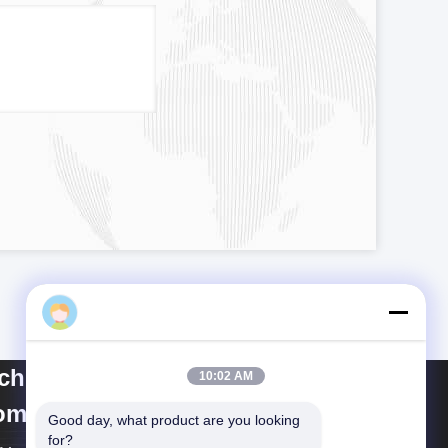
ichuan Yuantong
10:02 AM
mmunication Co., Ltd.
Good day, what product are you looking 
for?