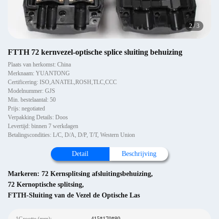
2
/
3
FTTH 72 kernvezel-optische splice sluiting behuizing
Plaats van herkomst: China
Merknaam: YUANTONG
Certificering: ISO,ANATEL,ROSH,TLC,CCC
Modelnummer: GJS
Min. bestelaantal: 50
Prijs: negotiated
Verpakking Details: Doos
Levertijd: binnen 7 werkdagen
Betalingscondities: L/C, D/A, D/P, T/T, Western Union
Detail
Beschrijving
Markeren:
72 Kernsplitsing afsluitingsbehuizing
,
72 Kernoptische splitsing
,
FTTH-Sluiting van de Vezel de Optische Las