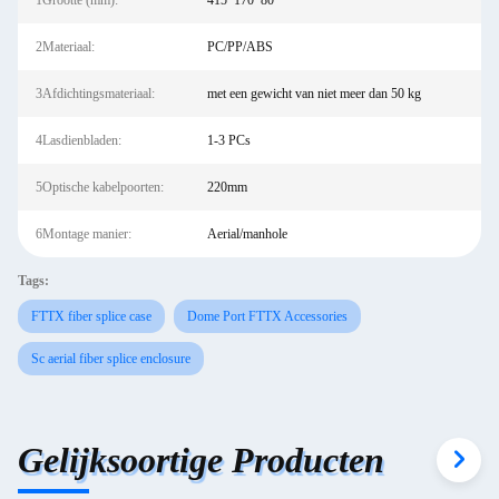
1Grootte (mm):
415*170*80
2Materiaal:
PC/PP/ABS
3Afdichtingsmateriaal:
met een gewicht van niet meer dan 50 kg
4Lasdienbladen:
1-3 PCs
5Optische kabelpoorten:
220mm
6Montage manier:
Aerial/manhole
Tags:
FTTX fiber splice case
Dome Port FTTX Accessories
Sc aerial fiber splice enclosure
Gelijksoortige Producten