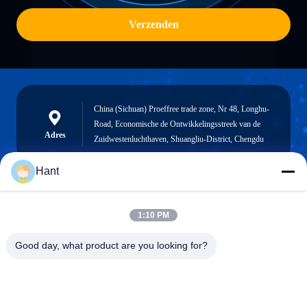
Verzenden
China (Sichuan) Proeffree trade zone, Nr 48, Longhu-
Road, Economische de Ontwikkelingsstreek van de
Adres
Zuidwestenluchthaven, Shuangliu-District, Chengdu
Hant
Sales03@chinafibercable.com
1:10 PM
E-mail
Good day, what product are you looking for?
0086-28-85050248
Telefoon